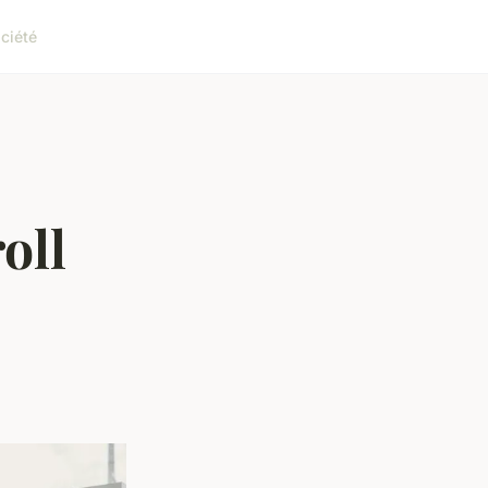
ciété
oll