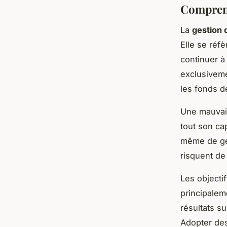
Comprend
La
gestion 
Elle se réf
continuer à
exclusiveme
les fonds d
Une mauvais
tout son ca
même de gén
risquent de
Les objectif
principaleme
résultats s
Adopter des