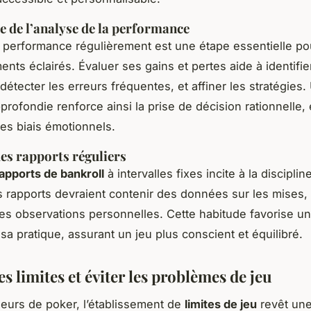
 de l’analyse de la performance
 performance régulièrement est une étape essentielle po
nts éclairés. Évaluer ses gains et pertes aide à identifie
détecter les erreurs fréquentes, et affiner les stratégies.
profondie renforce ainsi la prise de décision rationnelle,
les biais émotionnels.
es rapports réguliers
apports de bankroll
à intervalles fixes incite à la discipline
s rapports devraient contenir des données sur les mises, 
des observations personnelles. Cette habitude favorise u
 sa pratique, assurant un jeu plus conscient et équilibré.
es limites et éviter les problèmes de jeu
ueurs de poker, l’établissement de
limites de jeu
revêt un