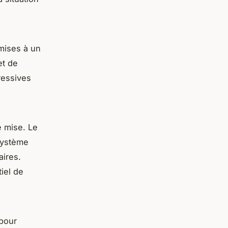
 mises à un
et de
ressives
e mise. Le
 système
aires.
iel de
 pour