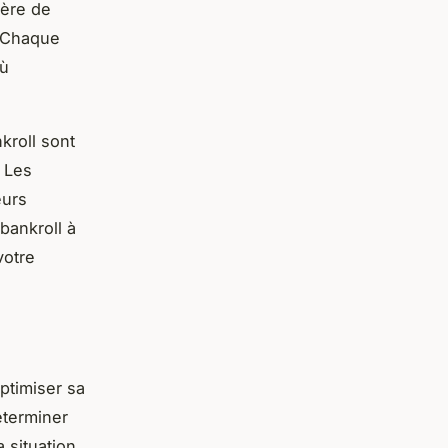
fère de
. Chaque
où
kroll sont
. Les
eurs
bankroll à
votre
ptimiser sa
éterminer
 situation