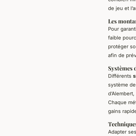
de jeu et l’
Les monta
Pour garanti
faible pour
protéger so
afin de prév
Systèmes d
Différents
s
système de 
d’Alembert, 
Chaque mét
gains rapid
Techniques
Adapter ses