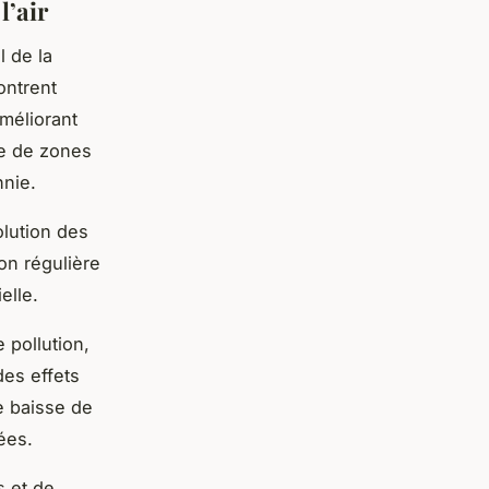
l’air
l de la
ontrent
améliorant
ce de zones
nnie.
olution des
on régulière
elle.
 pollution,
des effets
e baisse de
ées.
s et de