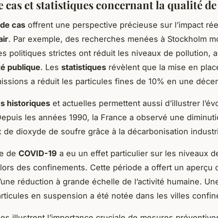
 cas et statistiques concernant la qualité de 
 de cas
offrent une perspective précieuse sur l’impact rée
air
. Par exemple, des recherches menées à Stockholm m
 politiques strictes ont réduit les niveaux de pollution, 
té publique
. Les
statistiques
révèlent que la mise en pla
missions a réduit les particules fines de 10% en une déce
s historiques
et actuelles permettent aussi d’illustrer l’év
Depuis les années 1990, la France a observé une diminuti
 de dioxyde de soufre grâce à la décarbonisation industri
ie de
COVID-19
a eu un effet particulier sur les niveaux de
ors des confinements. Cette période a offert un aperçu 
’une réduction à grande échelle de l’activité humaine. Un
ticules en suspension a été notée dans les villes confin
s illustrent l’importance cruciale de mesures préventive