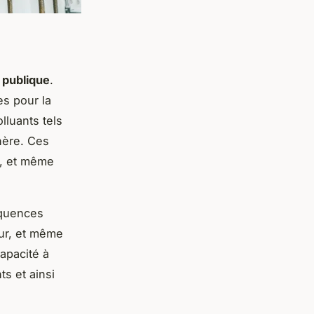
 publique
.
es pour la
olluants tels
phère. Ces
er, et même
équences
ur, et même
apacité à
s et ainsi