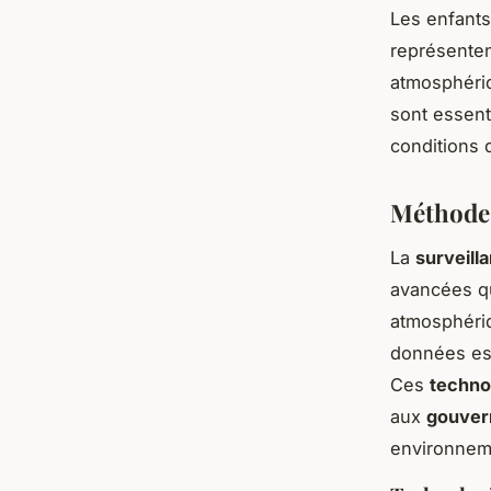
Les enfants
représenten
atmosphériqu
sont essent
conditions 
Méthodes 
La
surveilla
avancées qu
atmosphériqu
données ess
Ces
techno
aux
gouver
environnem