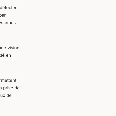
détecter
par
systèmes
une vision
clé en
ermettent
a prise de
aux de