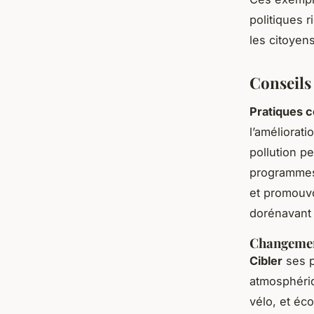
politiques 
les citoyens
Conseils 
Pratiques 
l’améliorati
pollution p
programmes 
et promouvo
dorénavant
Changemen
Cibler
ses p
atmosphériq
vélo, et éc