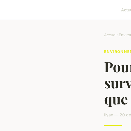
Actu
Accueil
›
Envir
ENVIRONNE
Pour
surv
que 
Ilyan — 20 d