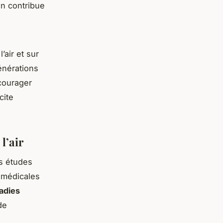
on contribue
’air et sur
énérations
ncourager
cite
l’air
es études
s médicales
adies
de