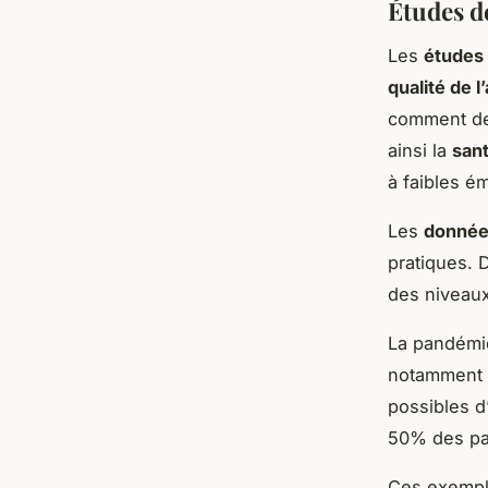
Études de
Les
études
qualité de l’
comment des
ainsi la
san
à faibles é
Les
donnée
pratiques. 
des niveaux
La pandém
notamment l
possibles d
50% des par
Ces exemple