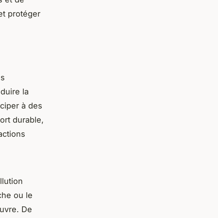
et protéger
ns
éduire la
iciper à des
ort durable,
actions
lution
che ou le
œuvre. De