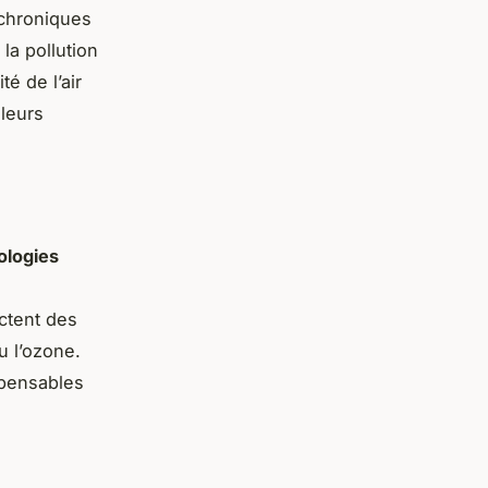
 chroniques
la pollution
é de l’air
 leurs
ologies
ectent des
u l’ozone.
spensables