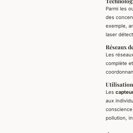
Technologi
Parmi les o
des concent
exemple, an
laser détect
Réseaux de 
Les réseaux
complète et
coordonnan
Utilisatio
Les
capteu
aux individ
conscience 
pollution, 