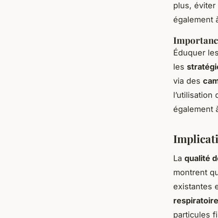
plus, éviter
également à
Importance
Éduquer le
les
stratégi
via des
cam
l’utilisatio
également 
Implicati
La
qualité de
montrent qu
existantes 
respiratoir
particules f