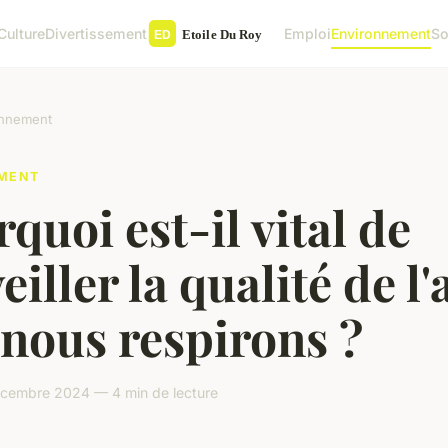
Culture
Divertissement
Emploi
Environnement
So
onnement
MENT
quoi est-il vital de
eiller la qualité de l'
nous respirons ?
écembre 2024 — 4 min de lecture