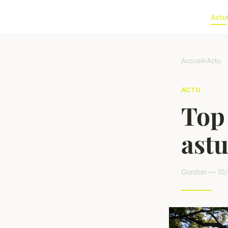
Actu
Accueil
›
Actu
ACTU
Top
astu
Gordon — 10/