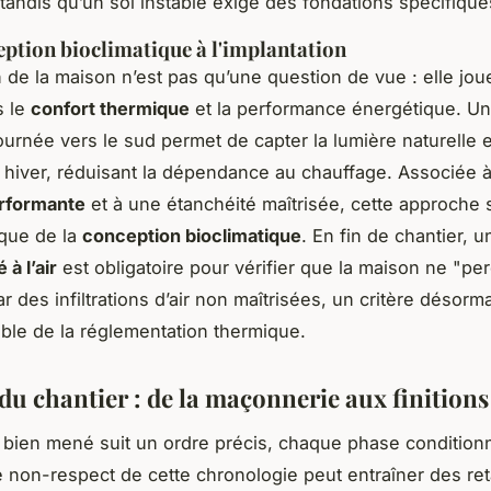
 tandis qu’un sol instable exige des fondations spécifique
eption bioclimatique à l'implantation
n de la maison n’est pas qu’une question de vue : elle jou
s le
confort thermique
et la performance énergétique. U
ournée vers le sud permet de capter la lumière naturelle e
n hiver, réduisant la dépendance au chauffage. Associée 
erformante
et à une étanchéité maîtrisée, cette approche s
ique de la
conception bioclimatique
. En fin de chantier, 
 à l’air
est obligatoire pour vérifier que la maison ne "pe
r des infiltrations d’air non maîtrisées, un critère désorm
ble de la réglementation thermique.
du chantier : de la maçonnerie aux finitions
 bien mené suit un ordre précis, chaque phase conditionn
e non-respect de cette chronologie peut entraîner des ret