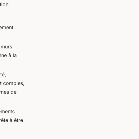
tion
lement,
s murs
nne à la
té,
et combles,
rmes de
ements
ête à être