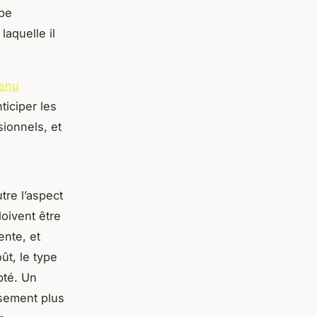
ape
aquelle il
enu
ticiper les
ionnels, et
tre l’aspect
oivent être
ente, et
ût, le type
pté. Un
ssement plus