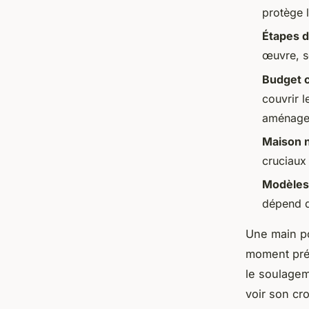
protège l
Étapes d
œuvre, s
Budget c
couvrir 
aménagem
Maison 
cruciaux
Modèles
dépend du
Une main po
moment préc
le soulageme
voir son cr