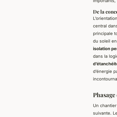
importants,
De la conc
L’orientatio
central dan
principale t
du soleil e
isolation p
dans la log
d’étanchéité
d’énergie pa
incontourna
Phasage 
Un chantier
suivante. L