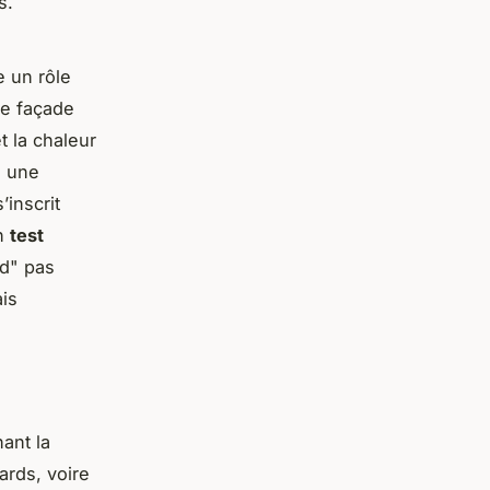
s.
e un rôle
ne façade
t la chaleur
à une
’inscrit
un
test
rd" pas
ais
ant la
ards, voire