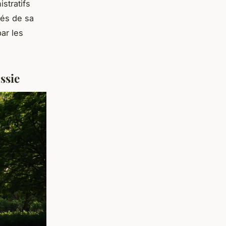
stratifs
lés de sa
ar les
ssie