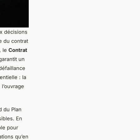
x décisions
re du contrat
, le
Contrat
garantit un
défaillance
ntielle : la
 l’ouvrage
nd du Plan
ibles. En
le pour
ations qu’en