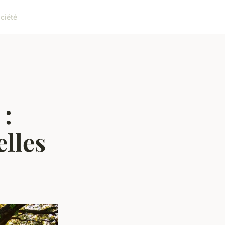
ciété
 :
elles