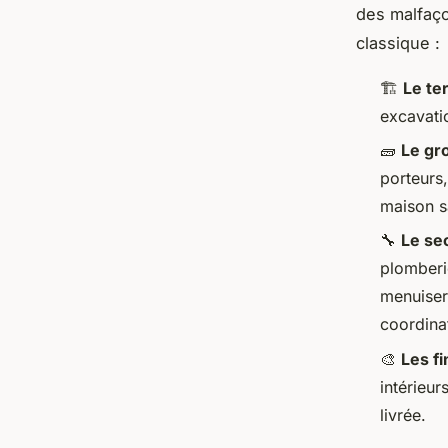
des malfaço
classique :
🏗️
Le te
excavatio
🧱
Le gr
porteurs,
maison s
🔧
Le se
plomberie
menuiser
coordinat
🎨
Les fi
intérieu
livrée.