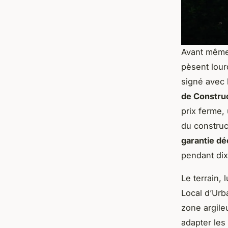
Avant même 
pèsent lourd
signé avec 
de Construc
prix ferme, 
du construc
garantie d
pendant dix
Le terrain, 
Local d’Urb
zone argil
adapter les