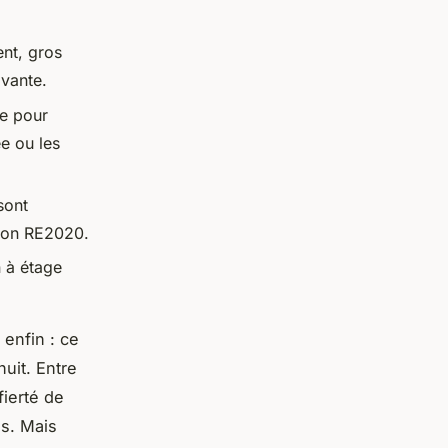
ent, gros
ivante.
le pour
e ou les
 sont
tion RE2020.
n à étage
enfin : ce
uit. Entre
fierté de
ls. Mais