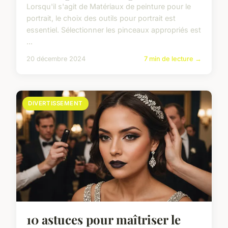
Lorsqu'il s'agit de Matériaux de peinture pour le
portrait, le choix des outils pour portrait est
essentiel. Sélectionner les pinceaux appropriés est
...
20 décembre 2024
7 min de lecture →
DIVERTISSEMENT
10 astuces pour maîtriser le