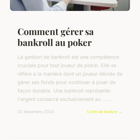
Comment gérer sa
bankroll au poker
La gestion de bankroll est une compétence
cruciale pour tout joueur de poker. Elle se
réfère à la manière dont un joueur décide de
gérer ses fonds pour continuer à jouer de
façon durable. Une bankroll représente
l'argent consacré exclusivement au ......
20 décembre 2024
5 min de lecture →